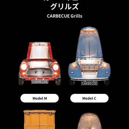
グリルズ
CARBECUE Grills
Model M
Model C